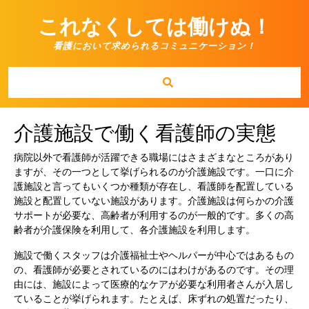
Skip
to
これなくしては働けぬ！
content
看護において求められるコミュニケーション！
介護施設で働く看護師の実態
病院以外で看護師が活躍できる職場にはさまざまなところがあり
ますが、その一つとして挙げられるのが介護施設です。一口に介
護施設と言ってもいくつか種類が存在し、看護師を配置している
施設と配置していない施設があります。介護施設は何らかの介護
サポートが必要な、高齢者が利用するのが一般的です。多くの高
齢者が介護保険を利用して、各介護施設を利用します。
施設で働くスタッフは介護福祉士やヘルパーが中心ではあるもの
の、看護師が必要とされているのにはわけがあるのです。その理
由には、施設によって医療的なケアが必要な利用者さんが入居し
ていることが挙げられます。たとえば、床ずれの処置だったり、